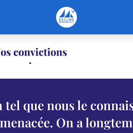
os convictions
·
n tel que nous le connai
t menacée. On a longte