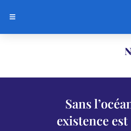
N
Sans l’océa
existence es