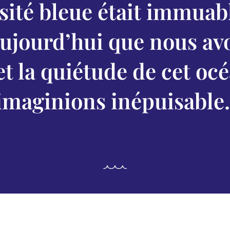
ité bleue était immuabl
ujourd’hui que nous avo
 et la quiétude de cet o
imaginions inépuisable.