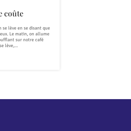
e coûte
n se lève en se disant que
ieux. Le matin, on allume
oufflant sur notre café
se lève,